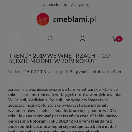
Zarejestruj się
Zaloguj się
TRENDY 2019 WE WNĘTRZACH – CO
BĘDZIE MODNE W 2019 ROKU?
Dodano:
15-07-2019
w kategorii:
Blog zmeblami.pl
autor:
Alan
Za nami najważniejsze światowe targi wnętrzarskie, które co
roku są barometrem nadchodzących nurtów w projektowaniu.
W Kolonii, Mediolanie, Bolonii, Londynie czy Warszawie
zobaczyć można było stoiska wykorzystujące materiały
wykończeniowe, meble i dodatki, które będą modne w 2019
roku.
Jak zaaranżować przestrzeń na czasie? Jakie barwy
ogłoszono kolorami roku 2019? Z którymi trendami z
poprzednich sezonów lepiej się pożegnać, a które nadal
będą pojawiać się w najciekawszych projektach