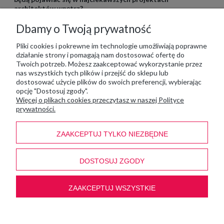
architektów wnętrz?
Dbamy o Twoją prywatność
Moje konto
Pliki cookies i pokrewne im technologie umożliwiają poprawne
działanie strony i pomagają nam dostosować ofertę do
Twoich potrzeb. Możesz zaakceptować wykorzystanie przez
nas wszystkich tych plików i przejść do sklepu lub
Płatność i dostawa
dostosować użycie plików do swoich preferencji, wybierając
opcję "Dostosuj zgody".
Więcej o plikach cookies przeczytasz w naszej Polityce
Informacje
prywatności.
ZAAKCEPTUJ TYLKO NIEZBĘDNE
zmeblami.pl
DOSTOSUJ ZGODY
ul. Łąkowa 10, 63-640 Bralin
tel
:
666 557 551
mail
:
info@zmeblami.pl
ZAAKCEPTUJ WSZYSTKIE
pokaż pełną wersję strony