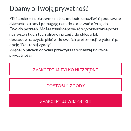
Dbamy o Twoją prywatność
Moje konto
Pliki cookies i pokrewne im technologie umożliwiają poprawne
działanie strony i pomagają nam dostosować ofertę do
Twoich potrzeb. Możesz zaakceptować wykorzystanie przez
nas wszystkich tych plików i przejść do sklepu lub
Płatność i dostawa
dostosować użycie plików do swoich preferencji, wybierając
opcję "Dostosuj zgody".
Więcej o plikach cookies przeczytasz w naszej Polityce
Informacje
prywatności.
ZAAKCEPTUJ TYLKO NIEZBĘDNE
zmeblami.pl
DOSTOSUJ ZGODY
ul. Łąkowa 10, 63-640 Bralin
tel
:
666 557 551
mail
:
info@zmeblami.pl
ZAAKCEPTUJ WSZYSTKIE
pokaż pełną wersję strony
Sklep internetowy Shoplo.pl
, powered by
Shoper
.