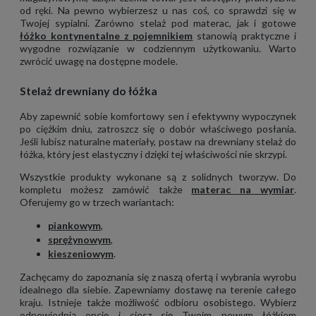
od ręki. Na pewno wybierzesz u nas coś, co sprawdzi się w
Twojej sypialni. Zarówno stelaż pod materac, jak i gotowe
łóżko kontynentalne z pojemnikiem
stanowią praktyczne i
wygodne rozwiązanie w codziennym użytkowaniu. Warto
zwrócić uwagę na dostępne modele.
Stelaż drewniany do łóżka
Aby zapewnić sobie komfortowy sen i efektywny wypoczynek
po ciężkim dniu, zatroszcz się o dobór właściwego posłania.
Jeśli lubisz naturalne materiały, postaw na drewniany stelaż do
łóżka, który jest elastyczny i dzięki tej właściwości nie skrzypi.
Wszystkie produkty wykonane są z solidnych tworzyw. Do
kompletu możesz zamówić także
materac na wymiar
.
Oferujemy go w trzech wariantach:
piankowym
,
sprężynowym
,
kieszeniowym
.
Zachęcamy do zapoznania się z naszą ofertą i wybrania wyrobu
idealnego dla siebie. Zapewniamy dostawę na terenie całego
kraju. Istnieje także możliwość odbioru osobistego. Wybierz
odpowiednią opcję i ciesz się Twoim nowym łóżkiem