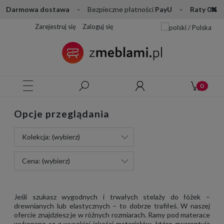
Darmowa dostawa -
Bezpieczne płatności
PayU - Raty 0%
Zarejestruj się
Zaloguj się
Opcje przeglądania
Kolekcja: (wybierz)
Cena: (wybierz)
Jeśli szukasz wygodnych i trwałych stelaży do łóżek –
drewnianych lub elastycznych – to dobrze trafiłeś. W naszej
ofercie znajdziesz je w różnych rozmiarach. Ramy pod materace
wykonane są z wysokiej jakości materiałów, które gwarantują