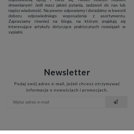
drewnianym! Jeśli masz jakieś pytania, zadzwoń do nas lub
napisz wiadomość. Na pewno odpowiemy i doradzimy w kwestii
doboru odpowiedniego wyposażenia z asortymentu.
Zapraszamy również na bloga, na którym znajdują się
interesujące artykuły dotyczące praktycznych rozwiązań w
sypialni.
Newsletter
Podaj swój adres e-mail, jeżeli chcesz otrzymywać
informacje o nowościach i promocjach.