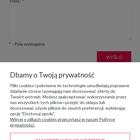
Treść:
*
*
- Pole wymagane
WYŚLIJ
Dbamy o Twoją prywatność
Moje konto
Pliki cookies i pokrewne im technologie umożliwiają poprawne
działanie strony i pomagają nam dostosować ofertę do
Twoich potrzeb. Możesz zaakceptować wykorzystanie przez
nas wszystkich tych plików i przejść do sklepu lub
Płatność i dostawa
dostosować użycie plików do swoich preferencji, wybierając
opcję "Dostosuj zgody".
Więcej o plikach cookies przeczytasz w naszej Polityce
Informacje
prywatności.