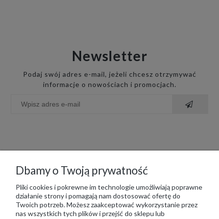
Newsletter
Podaj swój adres e-mail, jeżeli chcesz otrzymywać
informacje o nowościach i promocjach.
Dbamy o Twoją prywatność
Moje konto
Pliki cookies i pokrewne im technologie umożliwiają poprawne
działanie strony i pomagają nam dostosować ofertę do
Twoich potrzeb. Możesz zaakceptować wykorzystanie przez
nas wszystkich tych plików i przejść do sklepu lub
Płatność i dostawa