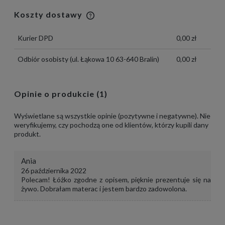
Koszty dostawy
Cena nie zawiera ewentualnych kosztów
płatności
Kurier DPD
0,00 zł
Odbiór osobisty
(ul. Łąkowa 10 63-640 Bralin)
0,00 zł
Opinie o produkcie (1)
Wyświetlane są wszystkie opinie (pozytywne i negatywne). Nie
weryfikujemy, czy pochodzą one od klientów, którzy kupili dany
produkt.
Ania
26 października 2022
Polecam! Łóżko zgodne z opisem, pięknie prezentuje się na
żywo. Dobrałam materac i jestem bardzo zadowolona.