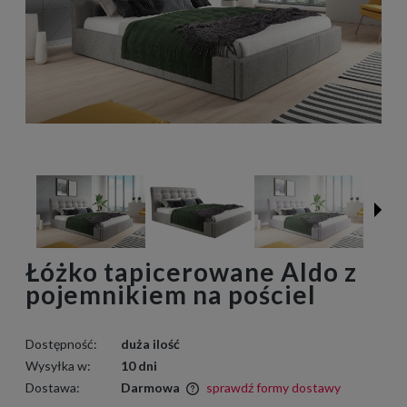
Łóżko tapicerowane Aldo z
pojemnikiem na pościel
Dostępność:
duża ilość
Wysyłka w:
10 dni
Dostawa:
Darmowa
sprawdź formy dostawy
Cena nie zawiera ewentualnych kosztów płatności