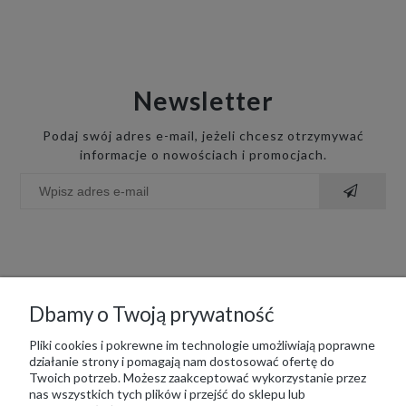
Newsletter
Podaj swój adres e-mail, jeżeli chcesz otrzymywać
informacje o nowościach i promocjach.
Dbamy o Twoją prywatność
Moje konto
Pliki cookies i pokrewne im technologie umożliwiają poprawne
działanie strony i pomagają nam dostosować ofertę do
Twoich potrzeb. Możesz zaakceptować wykorzystanie przez
nas wszystkich tych plików i przejść do sklepu lub
Płatność i dostawa