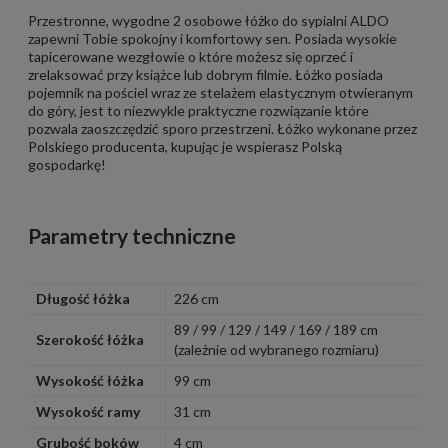
Przestronne, wygodne 2 osobowe łóżko do sypialni ALDO
zapewni Tobie spokojny i komfortowy sen. Posiada wysokie
tapicerowane wezgłowie o które możesz się oprzeć i
zrelaksować przy książce lub dobrym filmie. Łóżko posiada
pojemnik na pościel wraz ze stelażem elastycznym otwieranym
do góry, jest to niezwykle praktyczne rozwiązanie które
pozwala zaoszczędzić sporo przestrzeni. Łóżko wykonane przez
Polskiego producenta, kupując je wspierasz Polską
gospodarkę!
Parametry techniczne
Długość łóżka
226 cm
89 / 99 / 129 / 149 / 169 / 189 cm
Szerokość łóżka
(zależnie od wybranego rozmiaru)
Wysokość łóżka
99 cm
Wysokość ramy
31 cm
Grubość boków
4 cm