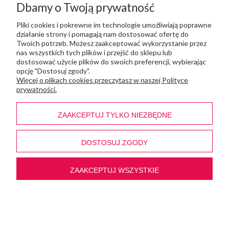
Dbamy o Twoją prywatność
zmeblami.pl
Pliki cookies i pokrewne im technologie umożliwiają poprawne
ul. Łąkowa 10, 63-640 Bralin
działanie strony i pomagają nam dostosować ofertę do
tel
:
666 557 551
Twoich potrzeb. Możesz zaakceptować wykorzystanie przez
mail
:
info@zmeblami.pl
nas wszystkich tych plików i przejść do sklepu lub
dostosować użycie plików do swoich preferencji, wybierając
opcję "Dostosuj zgody".
pokaż pełną wersję strony
Więcej o plikach cookies przeczytasz w naszej Polityce
prywatności.
Sklep internetowy Shoplo.pl
, powered by
Shoper
.
ZAAKCEPTUJ TYLKO NIEZBĘDNE
DOSTOSUJ ZGODY
ZAAKCEPTUJ WSZYSTKIE